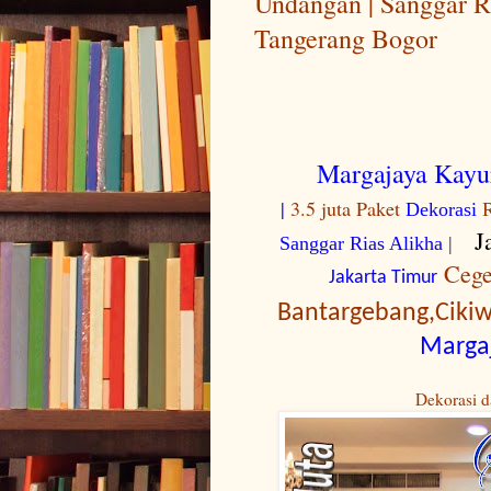
Undangan | Sanggar Ri
Tangerang Bogor
Margajaya Kayur
|
3.5 juta
Paket
Dekorasi
R
J
Sanggar Rias Alikha
|
Cege
Jakarta Timur
Bantargebang,Cikiwu
Margaj
Dekorasi d