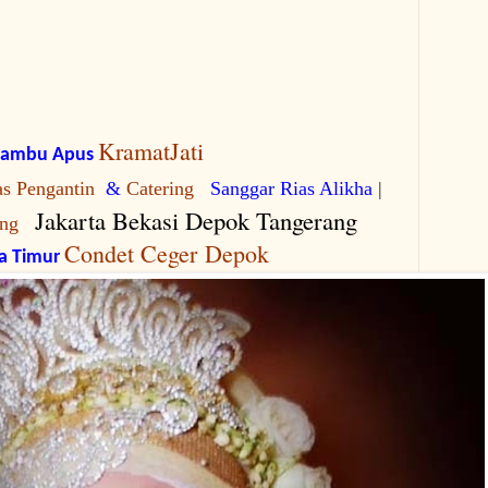
KramatJati
Bambu Apus
as Pengantin
&
Catering
Sanggar Rias Alikha
|
Jakarta Bekasi Depok Tangerang
ng
Condet Ceger
Depok
ta Timur