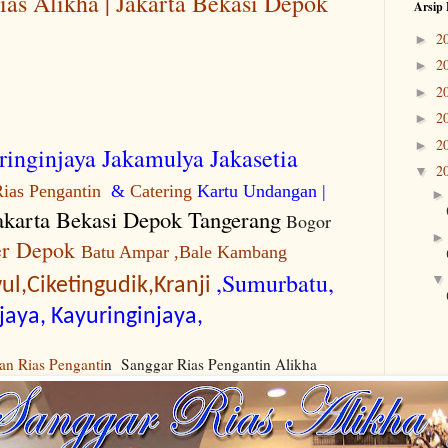
as Alikha | Jakarta Bekasi Depok
Arsip 
2
►
2
►
2
►
2
►
2
►
inginjaya Jakamulya Jakasetia
2
▼
ias Pengantin
&
Catering
Kartu Undangan |
akarta Bekasi Depok Tangerang
Bogor
r
Depok
Batu Ampar ,Bale Kambang
,Sumurbatu,
l,Ciketingudik,Kranji
aya, Kayuringinjaya,
an Rias Penganti
n Sanggar Rias Pengantin Alikha