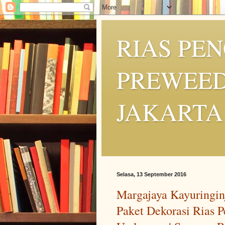
RIAS PE
PREWEED
JAKARTA
Selasa, 13 September 2016
Margajaya Kayuringinj
Paket Dekorasi Rias 