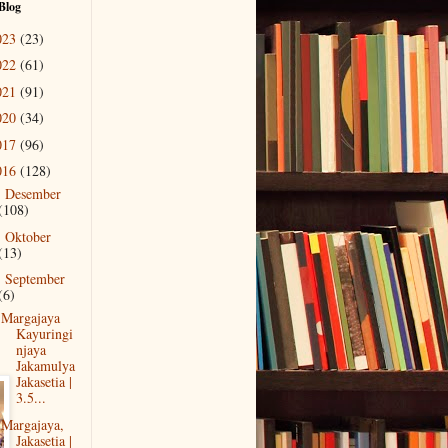
Blog
023
(23)
022
(61)
021
(91)
020
(34)
017
(96)
016
(128)
Desember
►
(108)
Oktober
►
(13)
September
▼
(6)
Margajaya
Kayuringi
njaya
Jakamulya
Jakasetia |
3.5...
Margajaya,
Jakasetia |