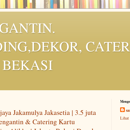
NGANTIN.
ING,DEKOR, CATER
 BEKASI
Menge
sa
aya Jakamulya Jakasetia | 3.5 juta
Lihat
Pengantin & Catering Kartu