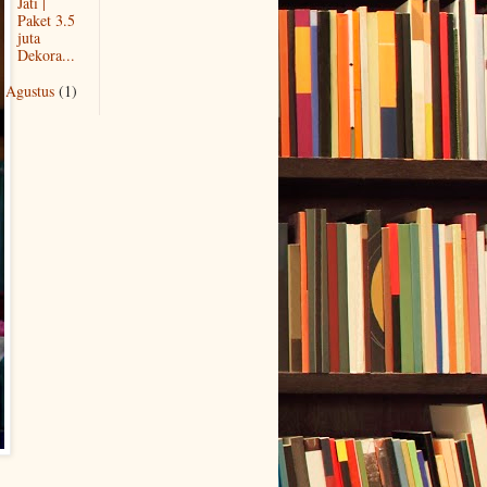
Jati |
Paket 3.5
juta
Dekora...
Agustus
(1)
►