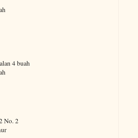
ah
jalan 4 buah
ah
Q2 No. 2
mur