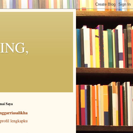
ING,
nai Saya
nggarriasalikha
 profil lengkapku