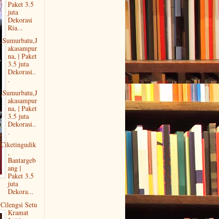
Paket 3.5
juta
Dekorasi
Ria...
,Sumurbatu,J
akasampur
na, | Paket
3.5 juta
Dekorasi..
.
,Sumurbatu,J
akasampur
na, | Paket
3.5 juta
Dekorasi..
.
Ciketingudik
,
Bantargeb
ang |
Paket 3.5
juta
Dekora...
Cilengsi Setu
Kramat