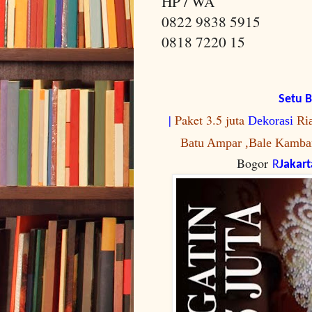
HP / WA
0822 9838 5915
0818 7220 15
Setu 
|
Paket 3.5 juta
Dekorasi
Ri
Batu Ampar ,Bale Kamba
Bogor
R
Jakar